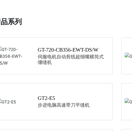
产品系列
GT-720-CB356-EWT-DS/W
伺服电机自动剪线超细嘴横筒式
绷缝机
GT2-E5
步进电脑高速带刀平缝机