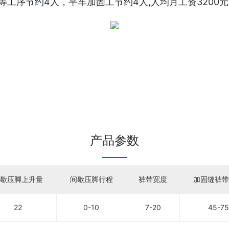
工序节约4人，平车加固工节约4人,人均月工资3200元
产品参数
间歇压脚上升量
间歇压脚行程
裤带宽度
加固缝裤
22
0-10
7-20
45-75