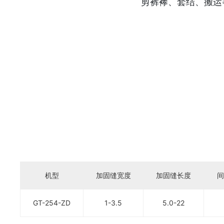
剪裤襻、套结、搬运等
机型
加固缝宽度
加固缝长度
GT-254-ZD
1-3.5
5.0-22