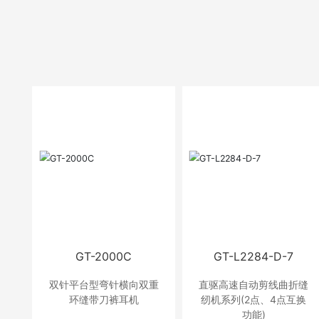
GT-2000C
GT-L2284-D-7
双针平台型弯针横向双重
直驱高速自动剪线曲折缝
环缝带刀裤耳机
纫机系列(2点、4点互换
功能)